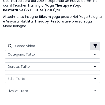
Così nell’ottobre del 2019 intraprendo un nuovo cammino
con il Teacher Training di
Yoga Therapy e Yoga
Restorative (RYT 150+50)
2019\20.
Attualmente insegno
Bikram
yoga presso Hot Yoga Bologna
e Vinyasa,
Hathta
,
Therapy
,
Restorative
presso Yoga
Mood Bologna.