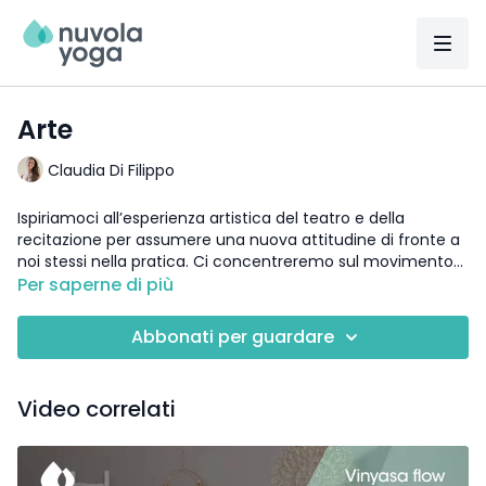
Arte
Claudia Di Filippo
Ispiriamoci all’esperienza artistica del teatro e della
recitazione per assumere una nuova attitudine di fronte a
noi stessi nella pratica. Ci concentreremo sul movimento
(o sul non movimento) delle spalle nelle posizioni di
(5°
Per saperne di più
chakra
)
torsione della colonna vertebrale, cercando di mantenere
un po’ di distacco da ciò che osserviamo, pensiamo e
DETTAGLI:
Abbonati per guardare
proviamo.
insegnante:
Claudia Di Filippo
stile:
Hatha flow
livello
: base
Video correlati
durata
: 60 min.
attrezzatura:
mattoncino
focus:
spalle