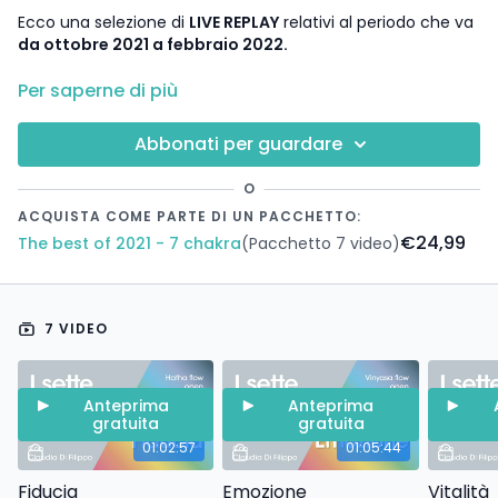
Ecco una selezione di
LIVE REPLAY
relativi al periodo che va
da ottobre 2021 a febbraio 2022.
La progressione tematica che ci ha accompagnati sul
Per saperne di più
tappetino in questa prima parte dell’anno scolastico, è più
o meno esplicitamente
ispirata al famoso sistema dei 7
Abbonati per guardare
chakra
, i punti energetici che possiamo localizzare nel
corpo sottile.
O
ACQUISTA COME PARTE DI UN PACCHETTO:
Le pratiche variano per stile, livello e focus, puoi seguire il
€24,99
The best of 2021 - 7 chakra
(Pacchetto 7 video)
program nell’ordine proposto, ma anche scegliendo le
pratiche che più si adattano alle tue condizioni e
preferenze.
7 VIDEO
A CHI È RIVOLTO:
Anteprima
Anteprima
gratuita
gratuita
A chi ha seguito in progressione l’anno scolastico sulla
01:02:57
01:05:44
nuvola e desidera rivivere alcuni momenti del percorso
di pratica
Fiducia
Emozione
Vitalità