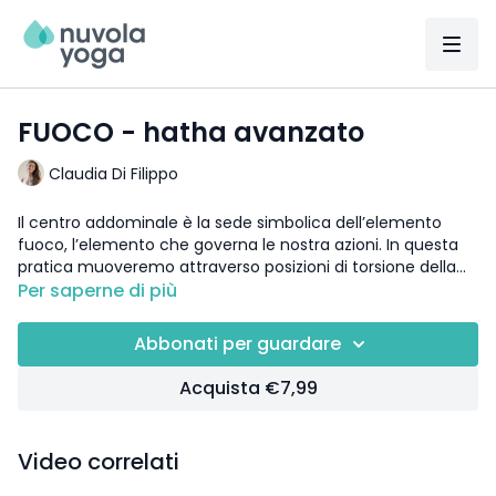
FUOCO - hatha avanzato
Claudia Di Filippo
Il centro addominale è la sede simbolica dell’elemento
fuoco, l’elemento che governa le nostra azioni. In questa
pratica muoveremo attraverso posizioni di torsione della
colonna vertebrale via via più profonde, ti invitiamo a
Per saperne di più
rispettare i tuoi limiti e a praticare bene le azioni chiave
DETTAGLI:
prima di muovere in profondità.
insegnante:
Claudia Di Filippo
Abbonati per guardare
stile:
Hatha flow
livello
: avanzato
Acquista €7,99
durata
: 60 min.
attrezzatura:
mattoncino (opzionale)
focus:
core
Video correlati