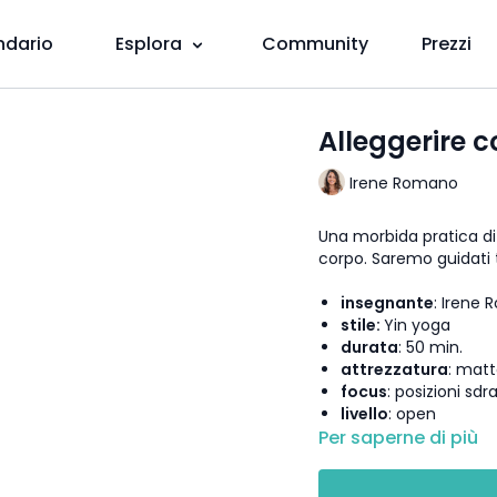
ndario
Esplora
Community
Prezzi
Alleggerire 
Irene Romano
Una morbida pratica di 
corpo. Saremo guidati t
insegnante
: Irene
stile:
Yin yoga
durata
: 50 min.
attrezzatura
: matt
focus
: posizioni sdr
livello
: open
Per saperne di più