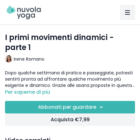
I primi movimenti dinamici -
parte 1
Irene Romano
Dopo qualche settimana di pratica e passeggiate, potresti
sentirti pronta ad affrontare qualche movimento più
esigente e dinamico. Grazie alle asana proposte in questa
pratica, inizierai a contattare gruppi muscolari necessari
Per saperne di più
per una ripresa post parto ottimale e per affrontare
INDICAZIONI PER UN SANO RECUPERO POSTNATALE:
l'impegnativa quotidianità propria di una neo mamma.
Subito dopo il parto, fare esercizi per la tonicità del
Abbonati per guardare
pavimento pelvico può aiutare nel processo di guarigione.
Seguire le seguenti indicazioni:
Acquista €7,99
• dopo 6 settimane (se la donna ha avuto un parto
vaginale) si può riprendere una pratica di yoga dolce che
includa un lavoro di rafforzamento addominale graduale e