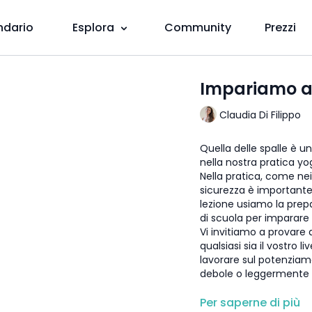
ndario
Esplora
Community
Prezzi
Impariamo a s
Claudia Di Filippo
Quella delle spalle è 
nella nostra pratica y
Nella pratica, come nei
sicurezza è importante 
lezione usiamo la pre
di scuola per imparare
Vi invitiamo a provare q
qualsiasi sia il vostro
lavorare sul potenziame
debole o leggermente 
DETTAGLI:
Per saperne di più