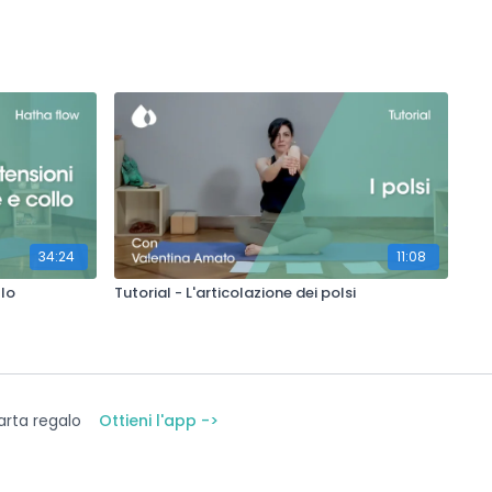
34:24
11:08
llo
Tutorial - L'articolazione dei polsi
arta regalo
Ottieni l'app ->