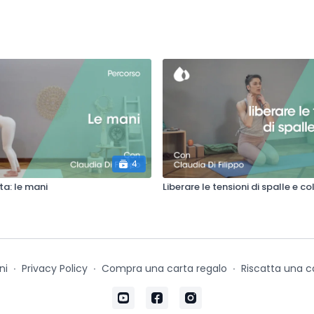
4
a: le mani
Liberare le tensioni di spalle e co
ni
∙
Privacy Policy
∙
Compra una carta regalo
∙
Riscatta una c