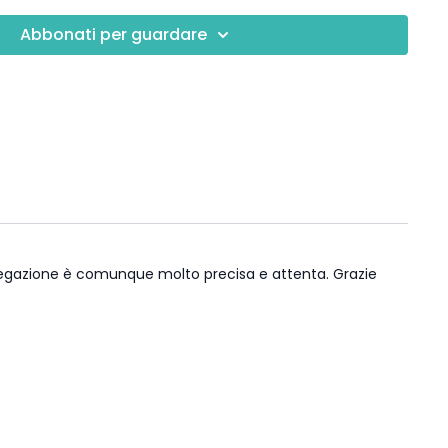
 Filippo
Abbonati per guardare
olo spazio alla parete
sana
spiegazione è comunque molto precisa e attenta. Grazie