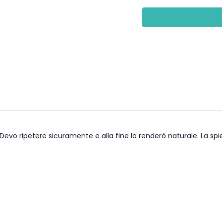
insegnante
: Claudia Di
durata
: 30 min.
attrezzatura
: un picc
focus
: Pincha mayura
livello:
open
 Devo ripetere sicuramente e alla fine lo renderò naturale. La 