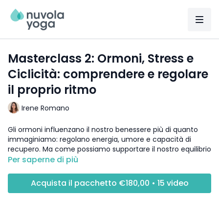
Masterclass 2: Ormoni, Stress e
Ciclicità: comprendere e regolare
il proprio ritmo
Irene Romano
Gli ormoni influenzano il nostro benessere più di quanto
immaginiamo: regolano energia, umore e capacità di
recupero. Ma come possiamo supportare il nostro equilibrio
ormonale attraverso lo yoga e lo stile di vita?
Per saperne di più
In questa live scopriremo:
Acquista il pacchetto €180,00 • 15 video
✅ Il legame tra sistema nervoso, stress e ciclicità
ormonale.