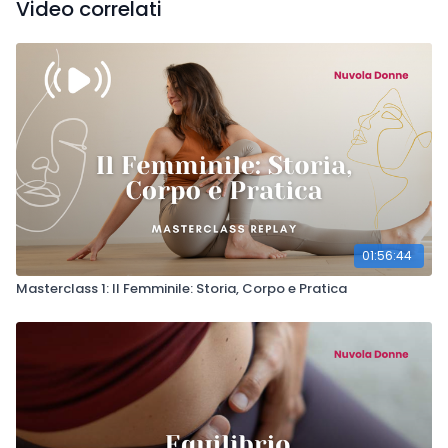
Video correlati
✅ Come riequilibrare corpo e mente con lo yoga e la
respirazione.
✅ Strategie pratiche per ridurre lo stress e armonizzare il
ciclo mestruale.
🧘‍♀️
La live include 30 minuti di pratica guidata + una
parte teorica di approfondimento e Q&A finale.
01:56:44
Masterclass 1: Il Femminile: Storia, Corpo e Pratica