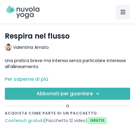
Respira nel flusso
Valentina Amato
Una pratica breve ma intensa senza particolare interesse
all'allineamento.
DETTAGLI:
Per saperne di più
insegnante
: Valentina Amato
durata
: 30 min.
Abbonati per guardare
attrezzatura
: -
focus
: dinamismo
O
livello:
intenso
ACQUISTA COME PARTE DI UN PACCHETTO:
Contenuti gratuiti
(Pacchetto 12 video)
Gratis