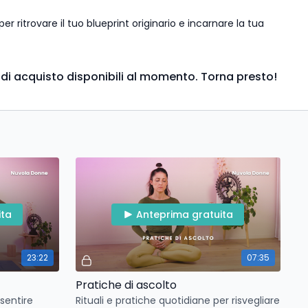
r ritrovare il tuo blueprint originario e incarnare la tua
to dei tuoi tempi e della tua verità più profonda.
 di acquisto disponibili al momento. Torna presto!
ita
Anteprima gratuita
23:22
07:35
Pratiche di ascolto
 sentire
Rituali e pratiche quotidiane per risvegliare