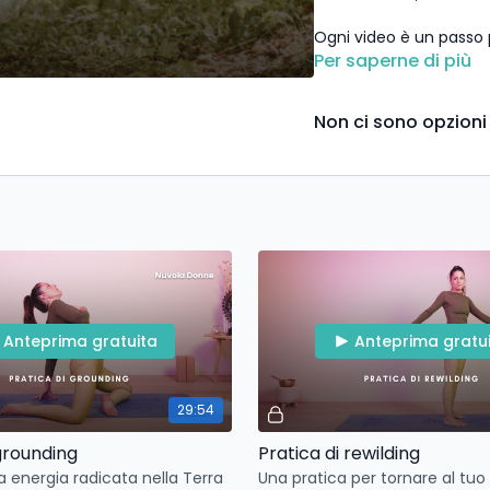
Ogni video è un passo pe
forza vitale, nel rispet
Per saperne di più
Non ci sono opzioni
Anteprima gratuita
Anteprima gratu
29:54
 grounding
Pratica di rewilding
ua energia radicata nella Terra
Una pratica per tornare al tuo