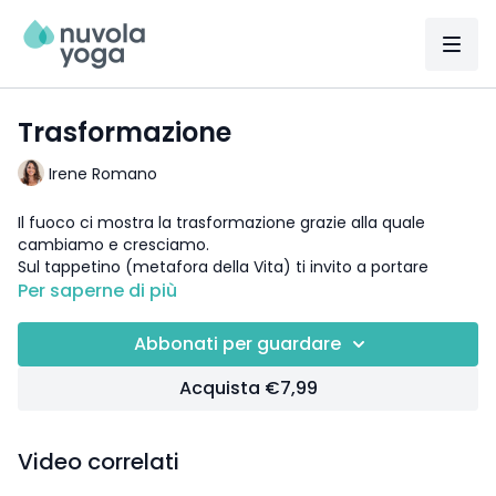
Trasformazione
Irene Romano
Il fuoco ci mostra la trasformazione grazie alla quale
cambiamo e cresciamo.
Sul tappetino (metafora della Vita) ti invito a portare
l’attenzione ai piccoli cambiamenti che avvengono
Per saperne di più
mentre pratichi le asana. I cambiamenti del corpo, della
mente e dello spirito.
Abbonati per guardare
DETTAGLI:
insegnante:
Irene Romano
Acquista €7,99
durata:
60 min.
attrezzatura:
2 blocchi
focus:
rotazione delle anche
Video correlati
livello
: open