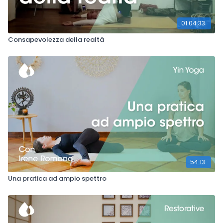
01:04:33
Consapevolezza della realtà
54:13
Una pratica ad ampio spettro