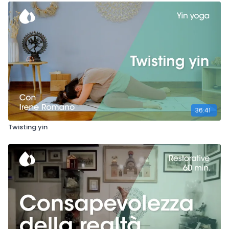
attrezzatura
: mattoncino, bolster (o uno/due cuscini)
focus
: calmare il sistema nervoso
livello:
open
36:41
Twisting yin