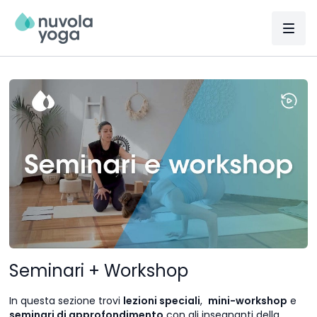
Seminari + Workshop
In questa sezione trovi
lezioni speciali
,
mini-workshop
e
seminari di approfondimento
con gli insegnanti della