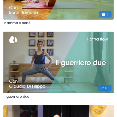
3
Mamma e bebè
35:01
Il guerriero due