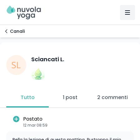
Canali
Sciancati L.
Tutto
1 post
2 commenti
Postato
12 mar 08:59
Bella la lezione di questa mattina. Purtroppo il mio