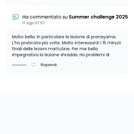
Ha commentato su
Summer challenge 2025
17 ago 07:57
Molto bella. In particolare la lezione di pranayama.
L'ho praticata più volte. Molto interessanti i 15 minuti
finali delle lezioni mattutine. Per me bella
impegnativa la lezione shradda. Ho problemi di
artrosi alle mani e quindi spesso e volentieri il mio
Rispondi
focus si spostava sul dolore. Ma senz'altro la
pratica riuscirà a rafforzarli. Apprezzatissima la
pratica di yin yoga. Grazie e namaste'